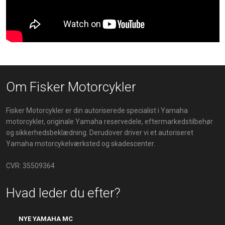
Om Fisker Motorcykler
Fisker Motorcykler er din autoriserede specialist i Yamaha
motorcykler, originale Yamaha reservedele, eftermarkedstilbehør
og sikkerhedsbeklædning. Derudover driver vi et autoriseret
Yamaha motorcykelværksted​​ og skadescenter.
CVR: 35509364
Hvad leder du efter?
NYE YAMAHA MC