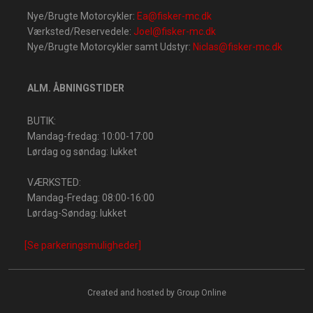
Nye/Brugte Motorcykler:
Ea@fisker-mc.dk
Værksted/Re​servedele:
Joel@fisker-mc.dk
Nye/Brugte Motorcykler samt Udstyr:
Niclas@fisker-mc.dk
ALM. ÅBNINGSTIDER
BUTIK:
Mandag-fredag: 10:00-17:00
Lørdag og søndag: lukke​t
VÆRKSTED:
Mandag-Fredag: 08:00-16:00
Lørdag-Søndag: lukket​​
[Se parkeringsmuligheder]
Created and hosted by Group Online