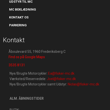
UDSTYR TIL MC
MC BEKLÆDNING
KONTAKT OS
PARKERING
Kontakt
Åboulevard 55, 1960 Frederiksberg C
Find os på Google Maps
3535 8131
Nye/Brugte Motorcykler:
Ea@fisker-mc.dk
Værksted/Re​servedele:
Joel@fisker-mc.dk
Nye/Brugte Motorcykler samt Udstyr:
Niclas@fisker-mc.dk
ALM. ÅBNINGSTIDER