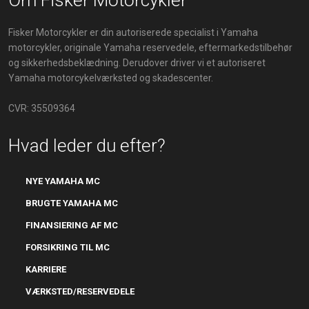
Om Fisker Motorcykler
Fisker Motorcykler er din autoriserede specialist i Yamaha
motorcykler, originale Yamaha reservedele, eftermarkedstilbehør
og sikkerhedsbeklædning. Derudover driver vi et autoriseret
Yamaha motorcykelværksted​​ og skadescenter.
CVR: 35509364
Hvad leder du efter?
NYE YAMAHA MC
BRUGTE YAMAHA MC
FINANSIERING AF MC
​FORSIKRING TIL MC
KARRIERE
VÆRKSTED/RESERVEDELE