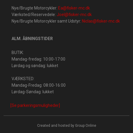
Nye/Brugte Motorcykler:
Ea@fisker-mc.dk
Værksted/Re​servedele:
Joel@fisker-mc.dk
Nye/Brugte Motorcykler samt Udstyr:
Niclas@fisker-mc.dk
ALM. ÅBNINGSTIDER
BUTIK:
Mandag-fredag: 10:00-17:00
Lørdag og søndag: lukke​t
VÆRKSTED:
Mandag-Fredag: 08:00-16:00
Lørdag-Søndag: lukket​​
[Se parkeringsmuligheder]
Created and hosted by Group Online