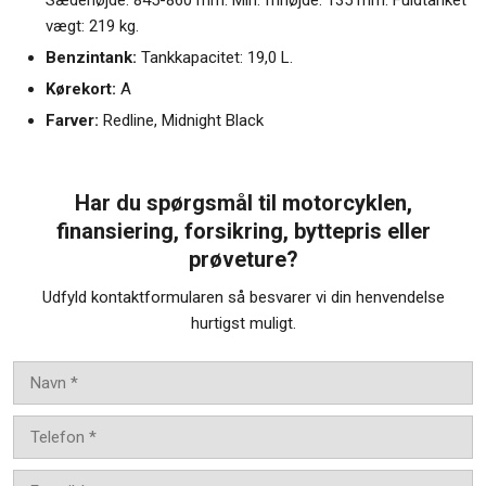
Sædehøjde: 845-860 mm. Min. frihøjde: 135 mm. Fuldtanket
vægt: 219 kg.
Benzintank:
Tankkapacitet: 19,0 L.
Kørekort:
A
Farver:
Redline, Midnight Black
Har du spørgsmål til motorcyklen,
finansiering, forsikring, byttepris eller
prøveture?
Udfyld kontaktformularen så besvarer vi din henvendelse
hurtigst muligt.