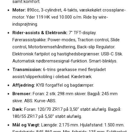
samt komfort.
Motor:
890cc, 3-cylindret, 4-takts, væskekølet crossplane-
motor. Yder 119 HK ved 10.000 o/m. Ride by wire-
indsprøjtning.
Rider-assists & Elektronik:
7" TFT-display.
Førerassistpakke: Power-modes, Traction control, Slide
control, Motorbremsehåndtering, Back-slip Regulator.
Elektronisk fartpilot og hastighedsbegrænser. USB-C Stik.
Automatisk nødbremsesignal-funktion. Smart-blinklys.
Transmission:
6-trins gearkasse med flerpladet
assist/slipperkobling i oliebad. Kædetræk.
Affjedring:
KYB forgaffel og bagdæmper.
Bremser:
Foran: 2 stk. 298 mm skiver. Bagpå: 245 mm
skive. ABS. Kurve-ABS.
Dæk:
Foran: 120/70 ZR17 på 3,50" støbt alufælg. Bagpå:
180/55 ZR17 på 5,50" støbt alufælg.
Mål og Vægt:
Længde: 2.175 mm. Hjulafstand: 1.500 mm.