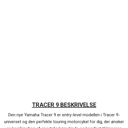
YAMAHA TRACER 9
169.990,- KR. INKL. LEV.
TRACER 9 BESKRIVELSE
Den nye Yamaha Tracer 9 er entry-level modellen i Tracer 9-
universet og den perfekte touring motorcykel for dig, der ønsker