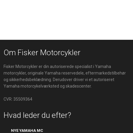
Om Fisker Motorcykler
Fisker Motorcykler er din autoriserede specialist i Yamaha
motorcykler, originale Yamaha reservedele, eftermarkedstilbehør
og sikkerhedsbeklædning. Derudover driver vi et autoriseret
Yamaha motorcykelværksted​​ og skadescenter.
CVR: 35509364
Hvad leder du efter?
NYE YAMAHA MC