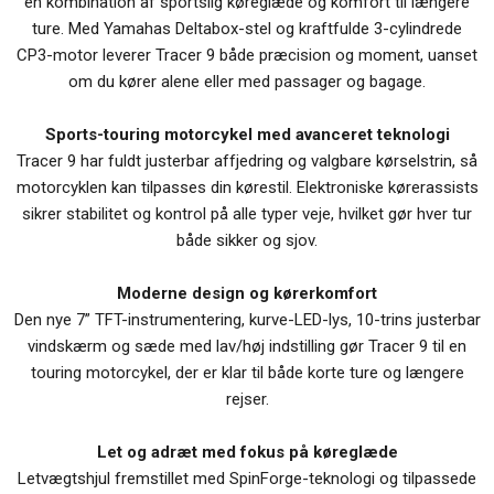
en kombination af sportslig køreglæde og komfort til længere
ture. Med Yamahas Deltabox-stel og kraftfulde 3-cylindrede
CP3-motor leverer Tracer 9 både præcision og moment, uanset
om du kører alene eller med passager og bagage.
Sports-touring motorcykel med avanceret teknologi
Tracer 9 har fuldt justerbar affjedring og valgbare kørselstrin, så
motorcyklen kan tilpasses din kørestil. Elektroniske kørerassists
sikrer stabilitet og kontrol på alle typer veje, hvilket gør hver tur
både sikker og sjov.
Moderne design og kørerkomfort
Den nye 7” TFT-instrumentering, kurve-LED-lys, 10-trins justerbar
vindskærm og sæde med lav/høj indstilling gør Tracer 9 til en
touring motorcykel, der er klar til både korte ture og længere
rejser.
Let og adræt med fokus på køreglæde
Letvægtshjul fremstillet med SpinForge-teknologi og tilpassede